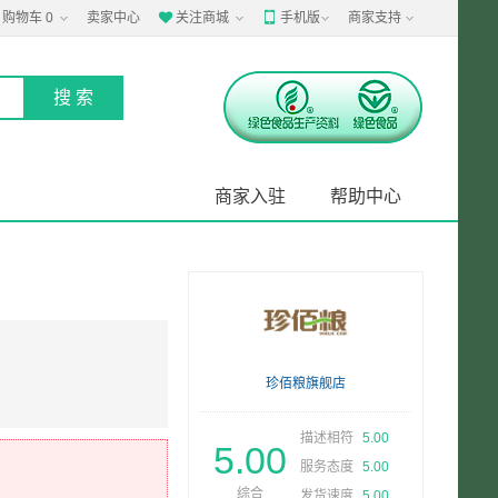
购物车
0
卖家中心
关注商城
手机版
商家支持


商家入驻
帮助中心
珍佰粮旗舰店
描述相符
5.00
5.00
服务态度
5.00
综合
发货速度
5.00