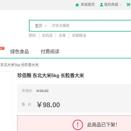
商城首页
我的商城



宝贝
肥料
农机具
水果
米面粮油
店铺
绿色食品
付费阅读
 东北大米5kg 长粒香大米
珍佰粮 东北大米5kg 长粒香大米
市场价
￥98.00
￥98.00
售 价
此商品已下架！