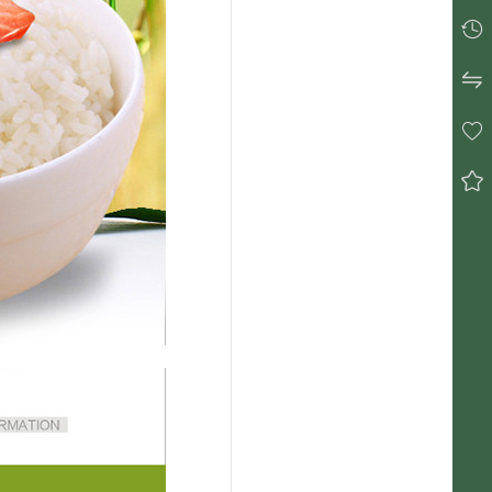



