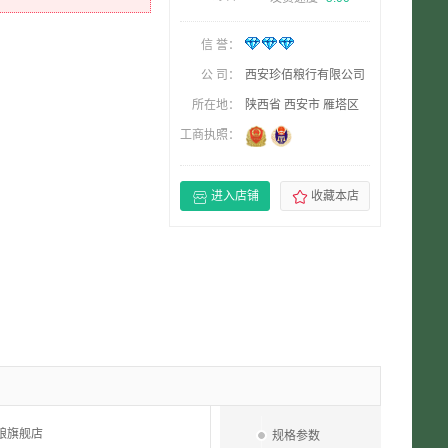
信 誉：
公 司：
西安珍佰粮行有限公司
所在地：
陕西省 西安市 雁塔区
工商执照：


进入店铺
收藏本店
粮旗舰店
规格参数