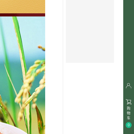


购
物
车
0