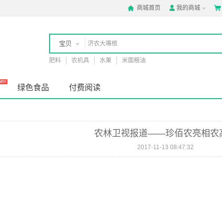
商城首页
我的商城



宝贝
肥料
农机具
水果
米面粮油
店铺
绿色食品
付费阅读
农林卫视报道——珍佰农亮相农
2017-11-13 08:47:32