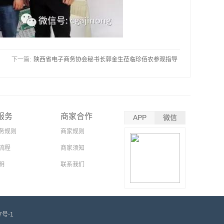
下一篇:
陕西省电子商务协会秘书长郭金生莅临珍佰农参观指导
服务
商家合作
APP
微信
务规则
商家规则
流程
商家须知
明
联系我们
7号-1