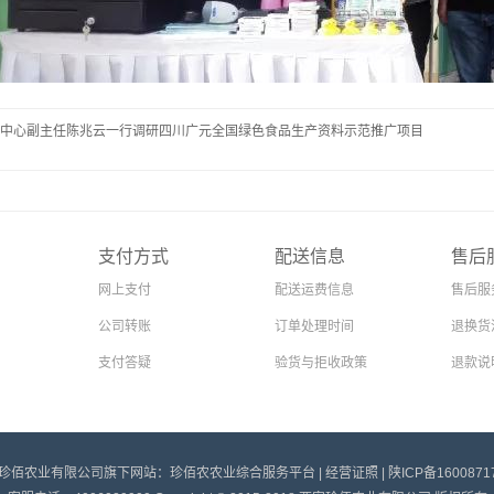
中心副主任陈兆云一行调研四川广元全国绿色食品生产资料示范推广项目
支付方式
配送信息
售后
网上支付
配送运费信息
售后服
公司转账
订单处理时间
退换货
支付答疑
验货与拒收政策
退款说
珍佰农业有限公司旗下网站：珍佰农农业综合服务平台 |
经营证照
|
陕ICP备1600871