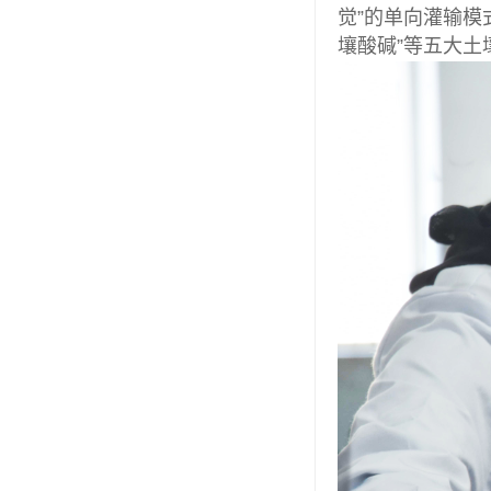
觉”的单向灌输模
壤酸碱”等五大