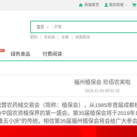
商城首页
我的商城



宝贝
肥料
农机具
水果
米面粮油
店铺
绿色食品
付费阅读
福州植保会 珍佰农来啦
2019-11-04 09:31:32
暨农药械交易会（简称：植保会），从1985年首届成都
中国农资植保界的第一盛会。第35届植保会将于2019年1
逢五小庆”的传统，相信第35届福州植保会将会给广大参