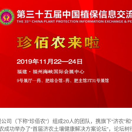
公司（下称“珍佰农”）组成20人的团队，携旗下“济农”和“
珍佰农成功举办了“首届济农土壤健康解决方案论坛”，论坛