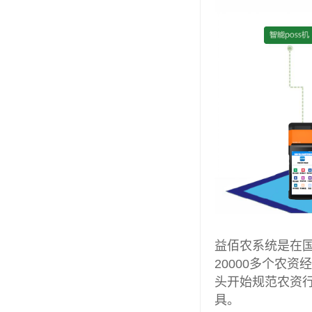
益佰农系统是在国
20000多个农
头开始规范农资
具。