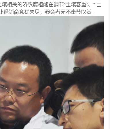
壤相关的济农腐植酸在调节“土壤容重”、“ 土
让经销商意犹未尽，参会者无不击节叹赏。